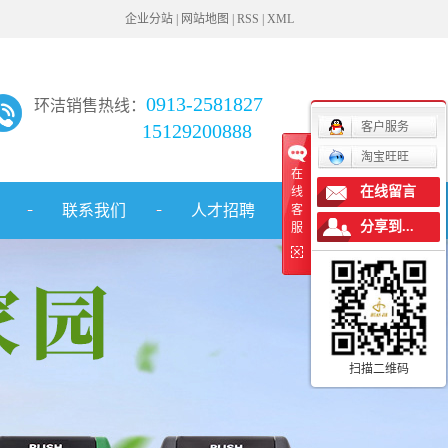
企业分站
|
网站地图
|
RSS
|
XML
0913-2581827
环洁销售热线：
15129200888
客户服务
淘宝旺旺
在
在线留言
线
联系我们
人才招聘
客
分享到...
服
扫描二维码