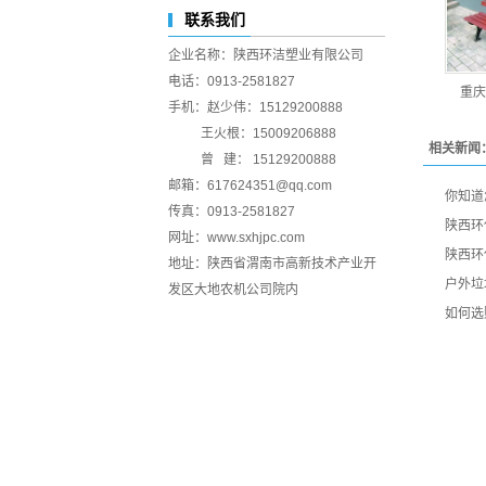
联系我们
企业名称：陕西环洁塑业有限公司
电话：0913-2581827
重庆
手机：赵少伟：15129200888
王火根：15009206888
相关新闻
曾 建： 15129200888
邮箱：617624351@qq.com
你知道
传真：0913-2581827
陕西环
网址：www.sxhjpc.com
陕西环
地址：陕西省渭南市高新技术产业开
户外垃
发区大地农机公司院内
如何选