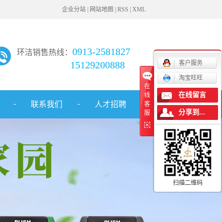
企业分站
|
网站地图
|
RSS
|
XML
0913-2581827
环洁销售热线：
15129200888
客户服务
淘宝旺旺
在
在线留言
线
联系我们
人才招聘
客
分享到...
服
扫描二维码